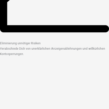
Eliminierung unnötiger Risiken
Verabschiede Dich von unerklärlichen Anzeigenablehnungen und willkürlichen
Kontosperrungen.