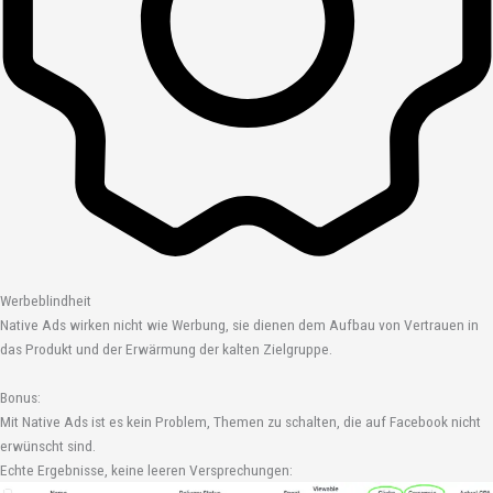
Werbeblindheit
Native Ads wirken nicht wie Werbung, sie dienen dem Aufbau von Vertrauen in
das Produkt und der Erwärmung der kalten Zielgruppe.
Bonus:
Mit Native Ads ist es kein Problem, Themen zu schalten, die auf Facebook nicht
erwünscht sind.
Echte Ergebnisse, keine leeren Versprechungen: